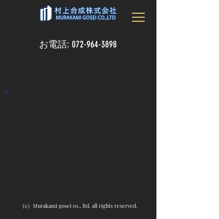
お電話:
072-964-3898
We always move forward
with you.
みなさまと共に、いつも前進。
（c）Murakami gosei co., ltd. all rights reserved.